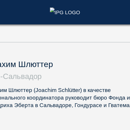
)
ахим Шлюттер
-Сальвадор
им Шлюттер (Joachim Schlütter) в качестве
онального координатора руководит бюро Фонда и
риха Эберта в Сальвадоре, Гондурасе и Гватема