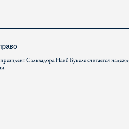
право
 президент Сальвадора Наиб Букеле считается надеж
ми.