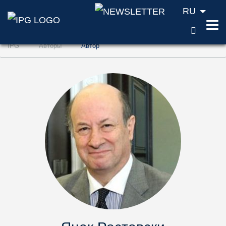
RU
ПОИС
Перейти к содержанию (ключ доступа '1'
IPG
Авторы
Aвтор
Перейти к поиску (ключ доступа '2')
Перейти к навигации (ключ доступа '3')