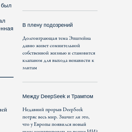
. был
ал
В плену подозрений
енная
Долгоиграющая тема Эпштейна
давно живет сомнительной
собственной жизнью и становится
клапаном для выхода ненависти к
элитам
Между DeepSeek и Трампом
ней
Недавний прорыв DeepSeek
потряс весь мир. Значит ли это,
что у Европы появился новый
шанс конкурировать на рынке ИИ?