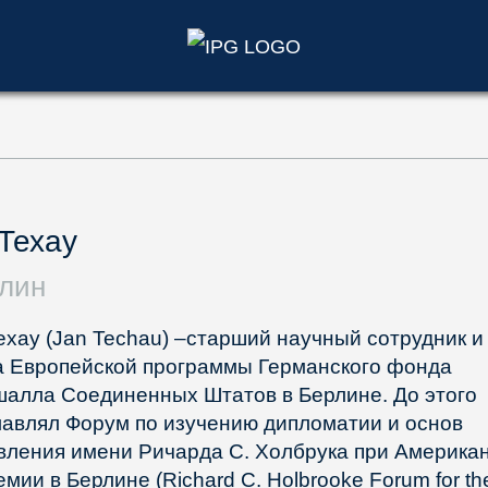
)
Техау
лин
ехау (Jan Techau) –старший научный сотрудник и
а Европейской программы Германского фонда
алла Соединенных Штатов в Берлине. До этого
лавлял Форум по изучению дипломатии и основ
вления имени Ричарда С. Холбрука при Америка
емии в Берлине (Richard C. Holbrooke Forum for th