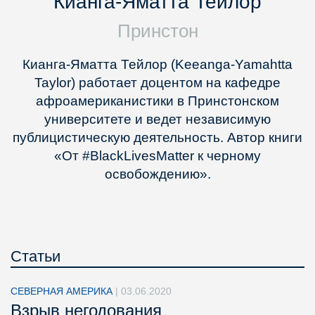
Кианга-Яматта Тейлор
Принстон
Кианга-Яматта Тейлор (Keeanga-Yamahtta
Taylor) работает доцентом на кафедре
афроамериканистики в Принстонском
университете и ведет независимую
публицистическую деятельность. Автор книги
«От #BlackLivesMatter к черному
освобождению».
Статьи
СЕВЕРНАЯ АМЕРИКА
|
03.06.2020
Взрыв негодования