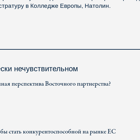
стратуру в Колледже Европы, Натолин.
ески нечувствительном
нная перспектива Восточного партнерства?
обы стать конкурентоспособной на рынке ЕС