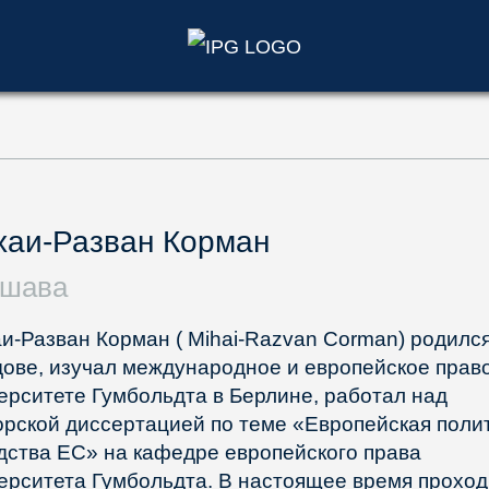
)
хаи-Разван Корман
ршава
и-Разван Корман ( Mihai-Razvan Corman) родился
ове, изучал международное и европейское право
ерситете Гумбольдта в Берлине, работал над
орской диссертацией по теме «Европейская поли
дства ЕС» на кафедре европейского права
ерситета Гумбольдта. В настоящее время проход