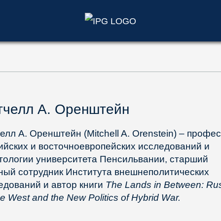
)
тчелл А. Оренштейн
елл А. Оренштейн (Mitchell A. Orenstein) – профе
ийских и восточноевропейских исследований и
тологии университета Пенсильвании, старший
ный сотрудник Института внешнеполитических
едований и автор книги
The Lands in Between: Ru
he West and the New Politics of Hybrid War.