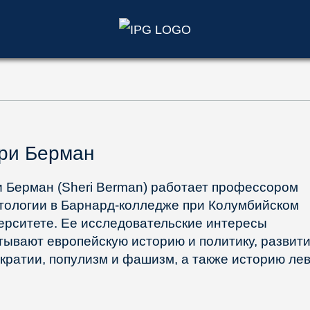
)
ри Берман
 Берман (Sheri Berman) работает профессором
тологии в Барнард-колледже при Колумбийском
ерситете. Ее исследовательские интересы
тывают европейскую историю и политику, развит
кратии, популизм и фашизм, а также историю ле