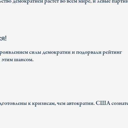
ство демократией растет во всем мире, и левые парти
я!
роявлением силы демократии и подорвали рейтинг
 этим шансом.
дготовлены к кризисам, чем автократии. США сознат