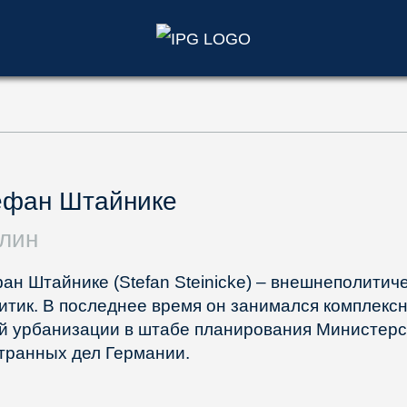
)
ефан Штайнике
лин
ан Штайнике (Stefan Steinicke) – внешнеполитич
итик. В последнее время он занимался комплекс
й урбанизации в штабе планирования Министерс
транных дел Германии.