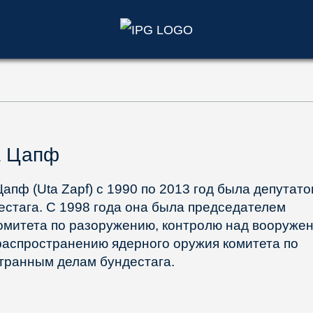
)
а Цапф
Цапф (Uta Zapf) с 1990 по 2013 год была депутат
естага. С 1998 года она была председателем
омитета по разоружению, контролю над вооруже
распространению ядерного оружия комитета по
транным делам бундестага.