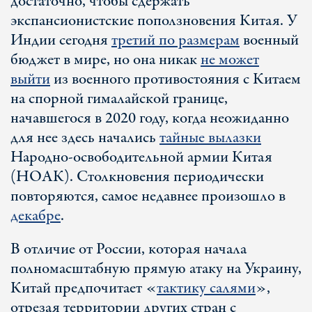
достаточно, чтобы сдержать
экспансионистские поползновения Китая. У
Индии сегодня
третий по размерам
военный
бюджет в мире, но она никак
не может
выйти
из военного противостояния с Китаем
на спорной гималайской границе,
начавшегося в 2020 году, когда неожиданно
для нее здесь начались
тайные вылазки
Народно-освободительной армии Китая
(НОАК). Столкновения периодически
повторяются, самое недавнее произошло в
декабре
.
В отличие от России, которая начала
полномасштабную прямую атаку на Украину,
Китай предпочитает «
тактику салями
»,
отрезая территории других стран с