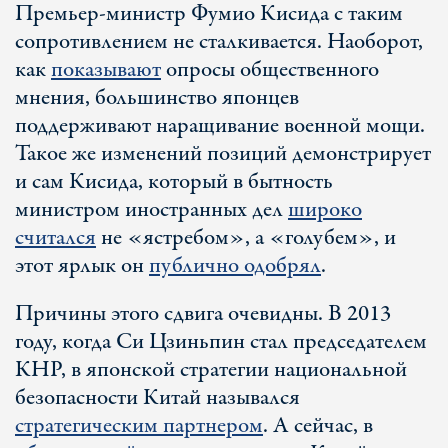
Премьер-министр Фумио Кисида с таким
сопротивлением не сталкивается. Наоборот,
как
показывают
опросы общественного
мнения, большинство японцев
поддерживают наращивание военной мощи.
Такое же изменений позиций демонстрирует
и сам Кисида, который в бытность
министром иностранных дел
широко
считался
не «ястребом», а «голубем», и
этот ярлык он
публично одобрял
.
Причины этого сдвига очевидны. В 2013
году, когда Си Цзиньпин стал председателем
КНР, в японской стратегии национальной
безопасности Китай назывался
стратегическим партнером
. А сейчас, в