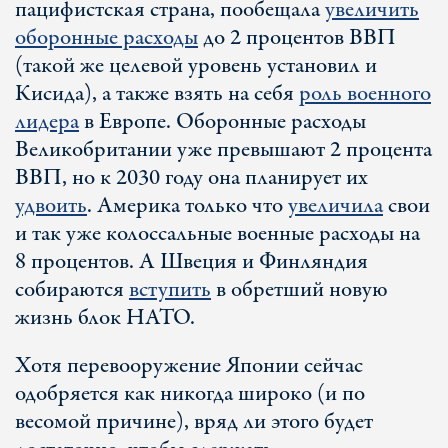
пацифистская страна, пообещала
увеличить
оборонные расходы
до 2 процентов ВВП
(такой же целевой уровень установил и
Кисида), а также взять на себя
роль военного
лидера
в Европе. Оборонные расходы
Великобритании уже превышают 2 процента
ВВП, но к 2030 году она планирует их
удвоить
. Америка только что
увеличила
свои
и так уже колоссальные военные расходы на
8 процентов. А Швеция и Финляндия
собираются
вступить
в обретший новую
жизнь блок НАТО.
Хотя перевооружение Японии сейчас
одобряется как никогда широко (и по
весомой причине), вряд ли этого будет