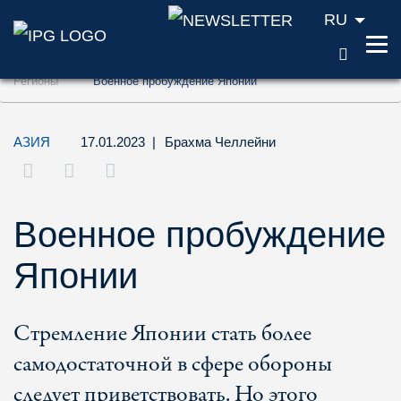
RU
ПОИС
Перейти к содержанию (ключ доступа '1'
Регионы
Военное пробуждение Японии
Перейти к поиску (ключ доступа '2')
Перейти к навигации (ключ доступа '3')
АЗИЯ
17.01.2023
|
Брахма Челлейни
Военное пробуждение
Японии
Стремление Японии стать более
самодостаточной в сфере обороны
следует приветствовать. Но этого