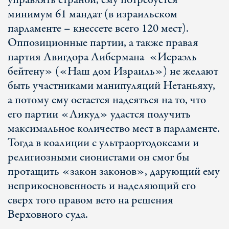
управлять страной, ему потребуется
минимум 61 мандат (в израильском
парламенте – кнессете всего 120 мест).
Оппозиционные партии, а также правая
партия Авигдора Либермана «Исраэль
бейтену» («Наш дом Израиль») не желают
быть участниками манипуляций Нетаньяху,
а потому ему остается надеяться на то, что
его партии «Ликуд» удастся получить
максимальное количество мест в парламенте.
Тогда в коалиции с ультраортодоксами и
религиозными сионистами он смог бы
протащить «закон законов», дарующий ему
неприкосновенность и наделяющий его
сверх того правом вето на решения
Верховного суда.