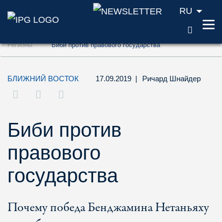
RU
ПОИС
Перейти к содержанию (ключ доступа '1'
Регионы
Биби против правового государства
Перейти к поиску (ключ доступа '2')
Перейти к навигации (ключ доступа '3')
БЛИЖНИЙ ВОСТОК
17.09.2019
|
Ричард Шнайдер
Биби против
правового
государства
Почему победа Бенджамина Нетаньяху