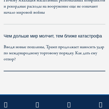
Почему эскалация масштабных региональных конфликтов
и рекордные расходы на вооружение еще не означают
начало мировой войны
Чем дольше мир молчит, тем ближе катастрофа
Вводя новые пошлины, Трамп продолжает наносить удар
по международному торговому порядку. Как дать ему
отпор?
TWITTER
FACEBOOK
YOUTUBE
R