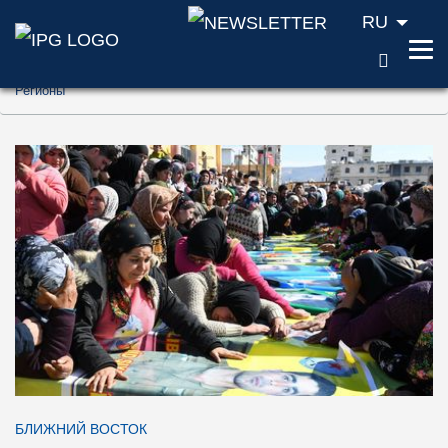
RU
ПОИС
Перейти к содержанию (ключ доступа '1'
Регионы
Перейти к поиску (ключ доступа '2')
Перейти к навигации (ключ доступа '3')
БЛИЖНИЙ ВОСТОК