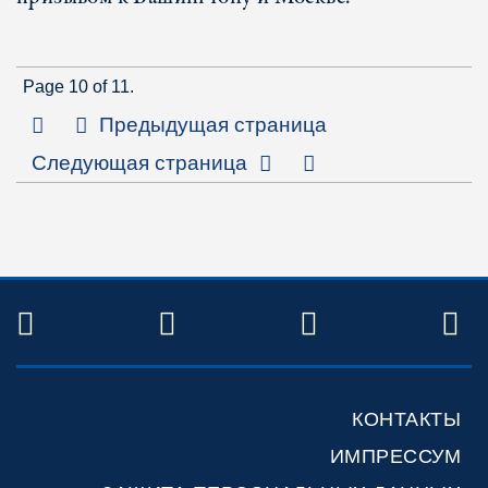
Page 10 of 11.
Первая страница
Предыдущая страница
Последняя страни
Следующая страница
TWITTER
FACEBOOK
YOUTUBE
R
КОНТАКТЫ
ИМПРЕССУМ