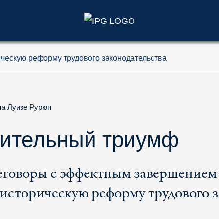
)
ческую реформу трудового законодательства
на Луизе Рурюп
жительный триумф
говоры с эффектным завершением:
историческую реформу трудового з