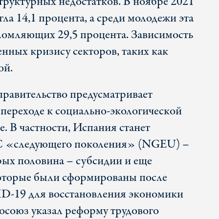
структурных недостатков. В ноябре 2021
гла 14,1 процента, а среди молодежи эта
ломляющих 29,5 процента. Зависимость
нных кризису секторов, таких как
ой.
правительство предусматривает
 переходе к социально-экологической
. В частности, Испания станет
С «следующего поколения» (NGEU) –
рых половина – субсидии и еще
которые были сформированы после
D-19 для восстановления экономики
росоюз указал реформу трудового