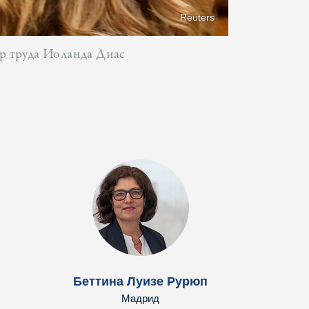
Reuters
р труда Иоланда Диас
Беттина Луизе Рурюп
Мадрид