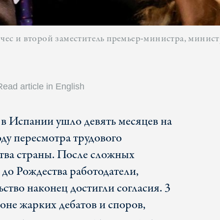
с и второй заместитель премьер-министра, минист
Read article in English
в Испании ушло девять месяцев на
ду пересмотра трудового
тва страны. После сложных
 до Рождества работодатели,
ство наконец достигли согласия. 3
фоне жарких дебатов и споров,