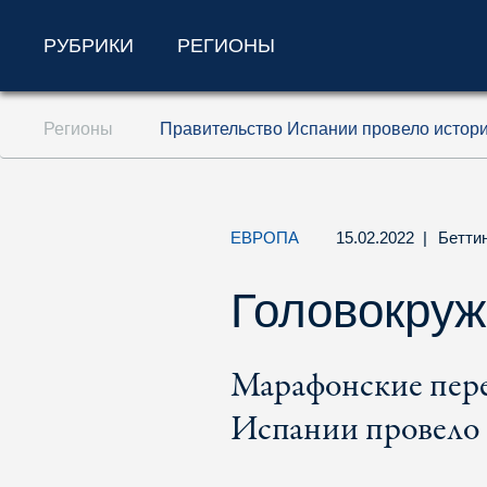
РУБРИКИ
РЕГИОНЫ
Перейти к содержанию (ключ доступа '1'
Регионы
Правительство Испании провело истори
Перейти к поиску (ключ доступа '2')
Перейти к навигации (ключ доступа '3')
ЕВРОПА
15.02.2022
|
Бетти
Головокру
Марафонские пере
Испании провело 