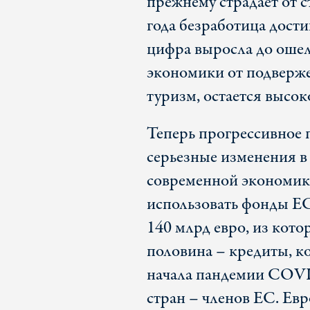
прежнему страдает от 
года безработица дости
цифра выросла до оше
экономики от подверже
туризм, остается высок
Теперь прогрессивное 
серьезные изменения в
современной экономике
использовать фонды Е
140 млрд евро, из кото
половина – кредиты, 
начала пандемии COVI
стран – членов ЕС. Ев