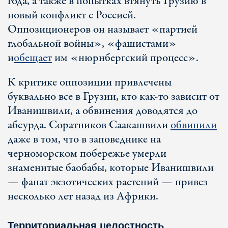
года, а также в попытках втянуть Грузию в
новый конфликт с Россией.
Оппозиционеров он называет «партией
глобальной войны», «фашистами»
и
обещает
им «нюрнбергский процесс».
К критике оппозиции привлечены
буквально все в Грузии, кто как-то зависит от
Иванишвили, а обвинения доводятся до
абсурда. Соратников Саакашвили
обвинили
даже в том, что в заповеднике на
черноморском побережье умерли
знаменитые баобабы, которые Иванишвили
— фанат экзотических растений — привез
несколько лет назад из Африки.
Территориальная целостность