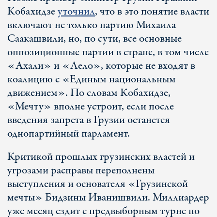
Кобахидзе
уточнил
, что в это понятие власти
включают не только партию Михаила
Саакашвили, но, по сути, все основные
оппозиционные партии в стране, в том числе
«Ахали» и «Лело», которые не входят в
коалицию с «Единым национальным
движением». По словам Кобахидзе,
«Мечту» вполне устроит, если после
введения запрета в Грузии останется
однопартийный парламент.
Критикой прошлых грузинских властей и
угрозами расправы переполнены
выступления и основателя «Грузинской
мечты» Бидзины Иванишвили. Миллиардер
уже месяц ездит с предвыборным турне по