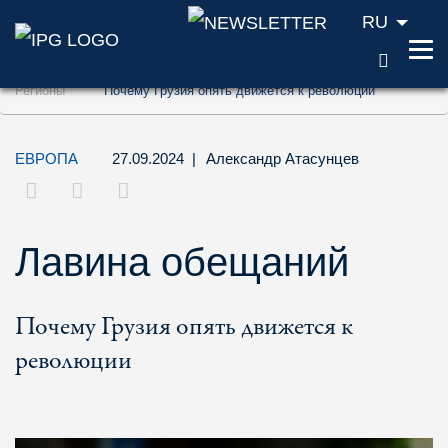
RU
ПОИС
Перейти к содержанию (ключ доступа '1'
Регионы
Почему Грузия опять движется к революции
Перейти к поиску (ключ доступа '2')
Перейти к навигации (ключ доступа '3')
ЕВРОПА
27.09.2024
|
Александр Атасунцев
Лавина обещаний
Почему Грузия опять движется к
революции