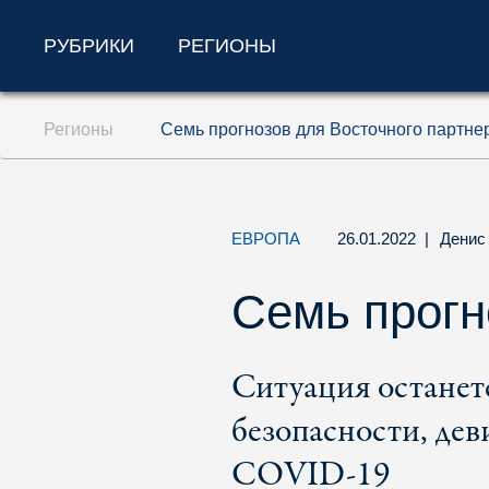
РУБРИКИ
РЕГИОНЫ
Перейти к содержанию (ключ доступа '1'
Регионы
Семь прогнозов для Восточного партне
Перейти к поиску (ключ доступа '2')
Перейти к навигации (ключ доступа '3')
ЕВРОПА
26.01.2022
|
Денис
Семь прогн
Ситуация останетс
безопасности, дев
COVID-19