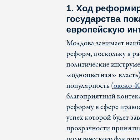
1. Ход реформи
государства пок
европейскую ин
Молдова занимает наиб
реформ, поскольку в р
политические инструме
«одноцветная» власть)
популярность (
около 4
благоприятный контекс
реформу в сфере правос
успех которой будет за
прозрачности приняти
политического фактора