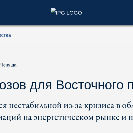
)
рства
 Ченуша
озов для Восточного 
я нестабильной из-за кризиса в об
иаций на энергетическом рынке и 