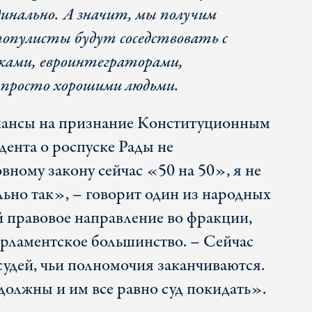
динально. А значит, мы получим
популисты будут соседствовать с
ками, евроинтеграторами,
 просто хорошими людьми.
 шансы на признание Конституционным
дента о роспуске Рады не
ному закону сейчас «50 на 50», я не
льно так», – говорит один из народных
 правовое направление во фракции,
арламентское большинство. – Сейчас
х судей, чьи полномочия заканчиваются.
должны и им все равно суд покидать».