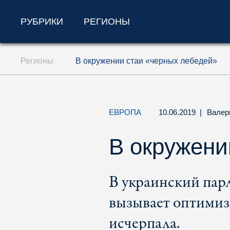
РУБРИКИ
РЕГИОНЫ
Перейти к содержанию (ключ доступа '1'
Регионы
В окружении стаи «черных лебедей»
Перейти к поиску (ключ доступа '2')
Перейти к навигации (ключ доступа '3')
ЕВРОПА
10.06.2019
|
Валер
В окружени
В украинский пар
вызывает оптимиз
исчерпала.