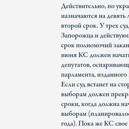
Действительно, по укр
назначаются на девять 
второй срок. У трех су
Запорожца и действую
срок полномочий заканч
июня КС должен начат
депутатов, оспаривающи
парламента, изданного
Если суд встанет на ст
выборам должен прекра
сроки, когда должна на
выборам (планировалось
года). Пока же КС свое 