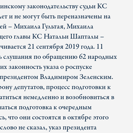
аинскому законодательству судьи КС
лет и не могут быть переназначены на
дей – Михаила Гультая, Михаила
щего главы КС Натальи Шапталы –
ивается 21 сентября 2019 года. 11
ь слушания по обращению 62 народных
х законность указа о роспуске
 президентом Владимиром Зеленским.
орону депутатов, процесс подготовки к
титься немедленно и возобновиться в
чаться подготовка к очередным
, что они состоятся в октябре этого
слово не сказал, указ президента