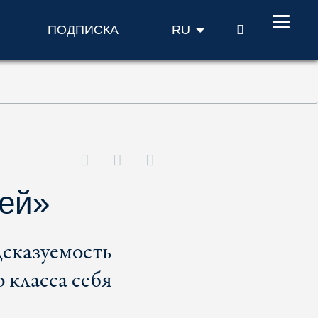
ПОИСК
ПОДПИСКА
RU
дей»
дсказуемость
 класса себя