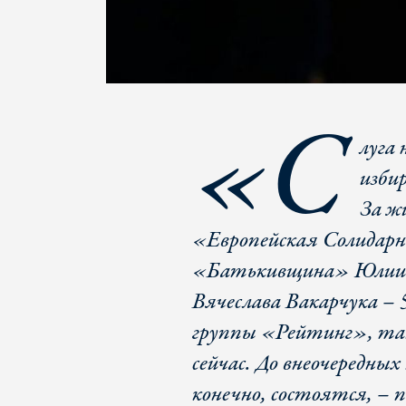
«С
луга
изби
За ж
«Европейская Солидар
«Батькивщина» Юлии Т
Вячеслава Вакарчука – 5
группы «Рейтинг», так
сейчас. До внеочередных
конечно, состоятся, – 