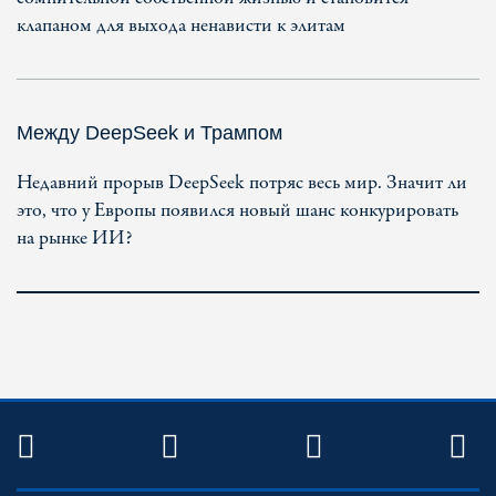
клапаном для выхода ненависти к элитам
Между DeepSeek и Трампом
Недавний прорыв DeepSeek потряс весь мир. Значит ли
это, что у Европы появился новый шанс конкурировать
на рынке ИИ?
TWITTER
FACEBOOK
YOUTUBE
R