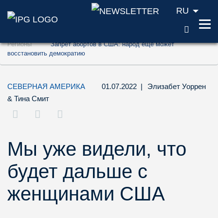
RU
ПОИС
Перейти к содержанию (ключ доступа '1'
Регионы
Запрет абортов в США: народ еще может
Перейти к поиску (ключ доступа '2')
восстановить демократию
Перейти к навигации (ключ доступа '3')
СЕВЕРНАЯ АМЕРИКА
01.07.2022
|
Элизабет Уоррен
&
Тина Смит
Мы уже видели, что
будет дальше с
женщинами США