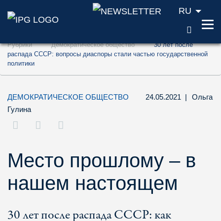
RU
ПОИС
Перейти к содержанию (ключ доступа '1'
Рубрики
Демократическое общество
30 лет после
Перейти к поиску (ключ доступа '2')
распада СССР: вопросы диаспоры стали частью государственной
политики
Перейти к навигации (ключ доступа '3')
ДЕМОКРАТИЧЕСКОЕ ОБЩЕСТВО
24.05.2021
|
Ольга
Гулина
Место прошлому – в
нашем настоящем
30 лет после распада СССР: как