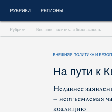
РУБРИКИ
РЕГИОНЫ
Перейти к содержанию (ключ доступа '1'
Рубрики
Внешняя политика и безопасность
Перейти к поиску (ключ доступа '2')
Перейти к навигации (ключ доступа '3')
ВНЕШНЯЯ ПОЛИТИКА И БЕЗО
На пути к 
Недавнее заявлен
– неотъемлемая ча
коалицию