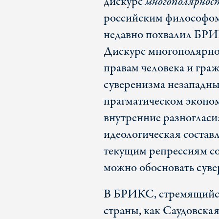
дискурс
многополярнос
российским философо
недавно похвалил БРИ
Дискурс многополярнос
правам человека и гра
суверенизма незападных
прагматическом эконом
внутренние разногласи
идеологическая состав
текущим репрессиям со
можно обосновать суве
В БРИКС, стремящийся
страны, как Саудовск