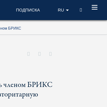
ПОИСК
ПОДПИСКА
RU
леном БРИКС
ать членом БРИКС
авторитарную