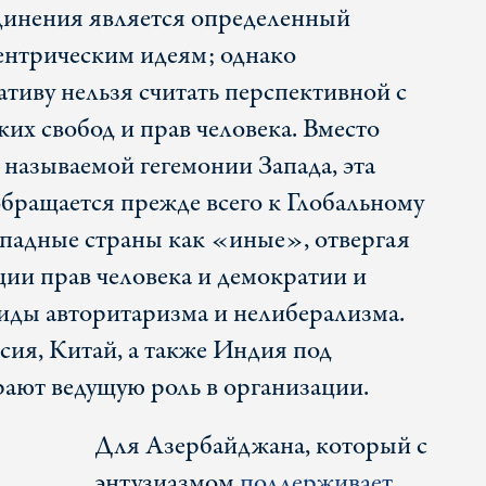
динения является определенный
ентрическим идеям; однако
тиву нельзя считать перспективной с
их свобод и прав человека. Вместо
к называемой гегемонии Запада, эта
обращается прежде всего к Глобальному
ападные страны как «иные», отвергая
ии прав человека и демократии и
иды авторитаризма и нелиберализма.
сия, Китай, а также Индия под
ают ведущую роль в организации.
Для Азербайджана, который с
энтузиазмом
поддерживает