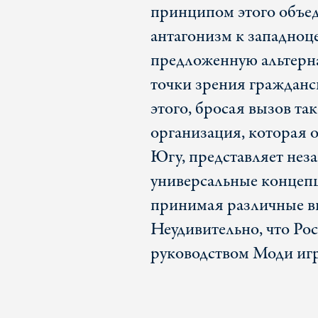
принципом этого объе
антагонизм к западноц
предложенную альтерна
точки зрения гражданск
этого, бросая вызов та
организация, которая 
Югу, представляет нез
универсальные концепц
принимая различные в
Неудивительно, что Рос
руководством Моди игр