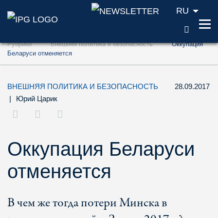
RU
ПОИС
Перейти к содержанию (ключ доступа '1'
Рубрики
Внешняя политика и безопасность
Оккупация
Перейти к поиску (ключ доступа '2')
Беларуси отменяется
Перейти к навигации (ключ доступа '3')
ВНЕШНЯЯ ПОЛИТИКА И БЕЗОПАСНОСТЬ
28.09.2017
|
Юрий Царик
Оккупация Беларуси
отменяется
В чем же тогда потери Минска в