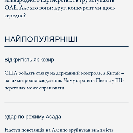
міжнародного партнерства, і в гру вступають
ОАЕ. Але хто вони: друг, конкурент чи щось
середнє?
НАЙПОПУЛЯРНІШІ
Відкритість як козир
США роблять ставку на державний контроль, а Китай –
на вільне розповсюдження. Чому стратегія Пекіна у ШІ-
перегонах може спрацювати
Удар по режиму Асада
Наступ повстанців на Алеппо зруйнував видимість