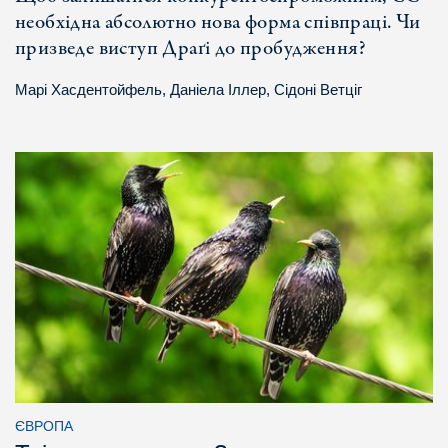
необхідна абсолютно нова форма співпраці. Чи
призведе виступ Драґі до пробудження?
Марі Хасдентойфель
,
Даніела Іллер
,
Сідоні Ветціг
ЄВРОПА