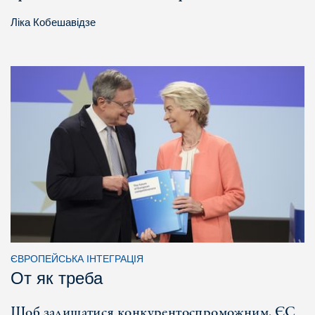
Ліка Кобешавідзе
ЄВРОПЕЙСЬКА ІНТЕГРАЦІЯ
От як треба
Щоб залишатися конкурентоспроможним, ЄС