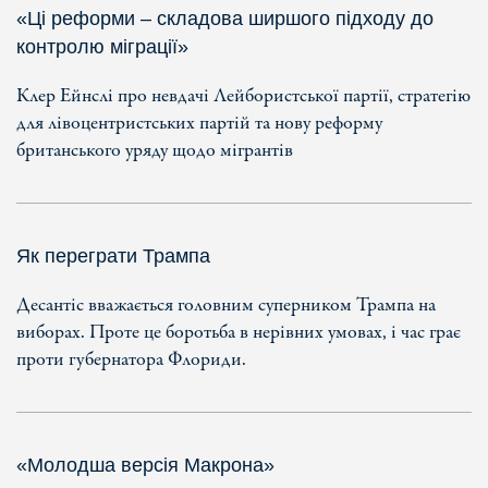
«Ці реформи – складова ширшого підходу до
контролю міграції»
Клер Ейнслі про невдачі Лейбористської партії, стратегію
для лівоцентристських партій та нову реформу
британського уряду щодо мігрантів
Як переграти Трампа
Десантіс вважається головним суперником Трампа на
виборах. Проте це боротьба в нерівних умовах, і час грає
проти губернатора Флориди.
«Молодша версія Макрона»