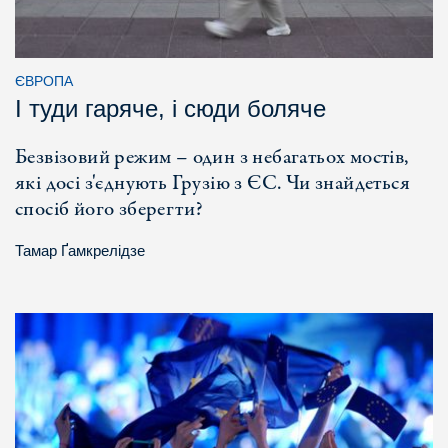
ЄВРОПА
І туди гаряче, і сюди боляче
Безвізовий режим – один з небагатьох мостів,
які досі з'єднують Грузію з ЄС. Чи знайдеться
спосіб його зберегти?
Тамар Ґамкрелідзе