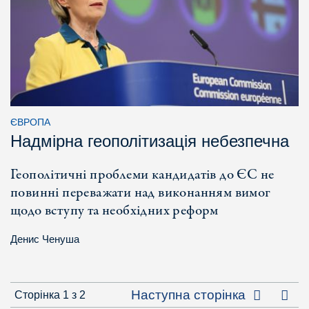
ЄВРОПА
Надмірна геополітизація небезпечна
Геополітичні проблеми кандидатів до ЄС не
повинні переважати над виконанням вимог
щодо вступу та необхідних реформ
Денис Ченуша
Оста
Наступна сторінка
Сторінка 1 з 2