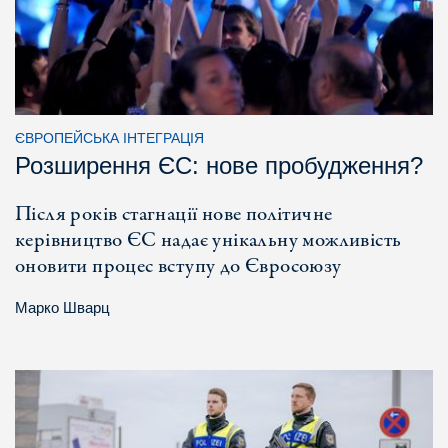
ЄВРОПЕЙСЬКА ІНТЕГРАЦІЯ
Розширення ЄС: нове пробудження?
Після років стагнації нове політичне
керівництво ЄС надає унікальну можливість
оновити процес вступу до Євросоюзу
Марко Шварц