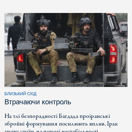
БЛИЗЬКИЙ СХІД
Втрачаючи контроль
На тлі безпорадності Багдада проіранські
збройні формування посилюють вплив. Ірак
знову стоїть на порозі нестабільності