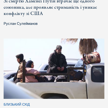
Зі смертю Хаменеї Путін втрачає ще одного
союзника, але проявляє стриманість і уникає
конфлікту зі США
Руслан Сулейманов
БЛИЗЬКИЙ СХІД