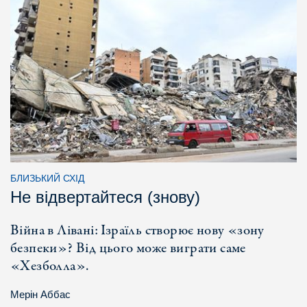
БЛИЗЬКИЙ СХІД
Не відвертайтеся (знову)
Війна в Лівані: Ізраїль створює нову «зону
безпеки»? Від цього може виграти саме
«Хезболла».
Мерін Аббас