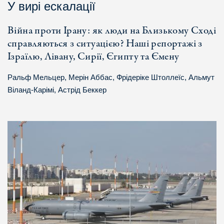
У вирі ескалації
Війна проти Ірану: як люди на Близькому Сході
справляються з ситуацією? Наші репортажі з
Ізраїлю, Лівану, Сирії, Єгипту та Ємену
Ральф Мельцер
,
Мерін Аббас
,
Фрідеріке Штоллеїс
,
Альмут
Віланд-Карімі
,
Астрід Беккер