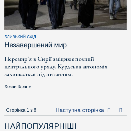
БЛИЗЬКИЙ СХІД
Незавершений мир
Перемир’я в Сирії зміцнює позиції
центрального уряду. Курдська автономія
залишається під питанням.
Хозан Ібрагім
Оста
Наступна сторінка
Сторінка 1 з 6
НАЙПОПУЛЯРНІШІ