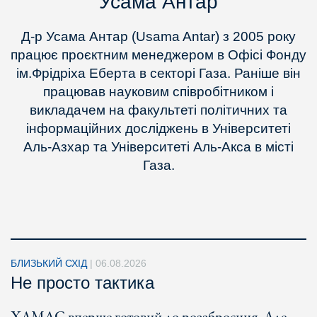
Усама Антар
Д-р Усама Антар (Usama Antar) з 2005 року
працює проєктним менеджером в Офісі Фонду
ім.Фрідріха Еберта в секторі Газа. Раніше він
працював науковим співробітником і
викладачем на факультеті політичних та
інформаційних досліджень в Університеті
Аль-Азхар та Університеті Аль-Акса в місті
Газа.
БЛИЗЬКИЙ СХІД
|
06.08.2026
Не просто тактика