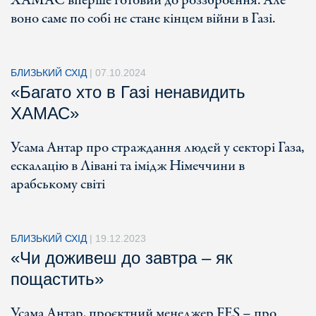
ХАМАС вперше готовий до роззброєння. Але
воно саме по собі не стане кінцем війни в Газі.
БЛИЗЬКИЙ СХІД
|
07.10.2024
«Багато хто в Газі ненавидить
ХАМАС»
Усама Антар про страждання людей у секторі Газа,
ескалацію в Лівані та імідж Німеччини в
арабському світі
БЛИЗЬКИЙ СХІД
|
19.12.2023
«Чи доживеш до завтра – як
пощастить»
Усама Антар, проєктний менеджер FES – про