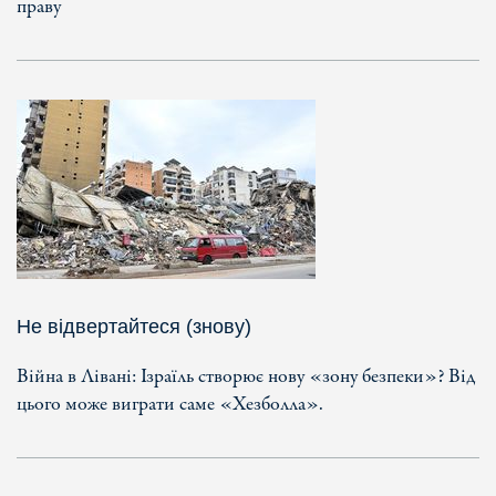
праву
Не відвертайтеся (знову)
Війна в Лівані: Ізраїль створює нову «зону безпеки»? Від
цього може виграти саме «Хезболла».