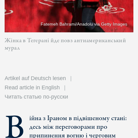
Fatemeh Bahrami/Anadolu via Getty Images
Жінка в Тегерані йде повз антиамериканський
мурал
Artikel auf Deutsch lesen
Read article in English
Читать статью по-русски
В
ійна з Іраном в підвішеному стані:
десь між переговорами про
припинення вогню і черговим