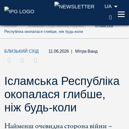
UA
ПОШУ
Перейти до змісту (ключ доступу '1')
Регіони
Близький Схід/Північна Африка
Ісламська
Перейти до пошуку (ключ доступу '2')
Республіка окопалася глибше, ніж будь-коли
Перейти до навігації (ключ доступу '3')
БЛИЗЬКИЙ СХІД
11.06.2026
|
Мітра Ванд
Ісламська Республіка
окопалася глибше,
ніж будь-коли
Найменш очевидна сторона війни –