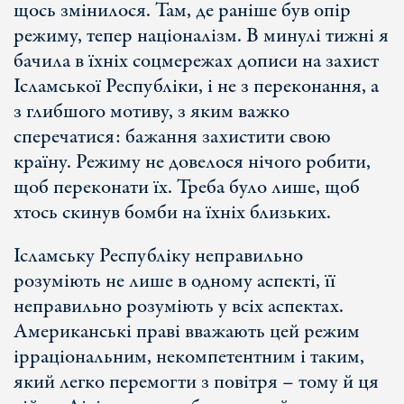
щось змінилося. Там, де раніше був опір
режиму, тепер націоналізм. В минулі тижні я
бачила в їхніх соцмережах дописи на захист
Ісламської Республіки, і не з переконання, а
з глибшого мотиву, з яким важко
сперечатися: бажання захистити свою
країну. Режиму не довелося нічого робити,
щоб переконати їх. Треба було лише, щоб
хтось скинув бомби на їхніх близьких.
Ісламську Республіку неправильно
розуміють не лише в одному аспекті, її
неправильно розуміють у всіх аспектах.
Американські праві вважають цей режим
ірраціональним, некомпетентним і таким,
який легко перемогти з повітря – тому й ця