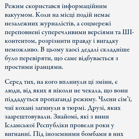
Режим скористався інформаційним
вакуумом. Коли на місці подій немає
незалежних журналістів, а соцмережі
переповнені суперечливими версіями та ШІ-
контентом, розрізнити правду і вигадку
неможливо. В цьому хаосі дедалі складніше
було перевіряти, що саме відбувається з
простими іранцями.
Серед тих, на кого вплинули ці зміни, є
люди, від яких я ніколи не чекала, що вони
піддадуться пропаганді режиму. Члени сім’ї,
чиї кохані загинули в тюрмі. Друзі, яких
заарештовували. Знайомі, які з вини
Ісламської Республіки провели роки у
вигнанні. Під іноземними бомбами в них