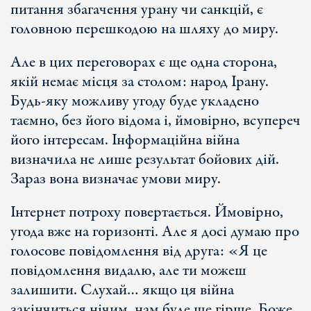
питання збагачення урану чи санкцій, є
головною перешкодою на шляху до миру.
Але в цих переговорах є ще одна сторона,
якій немає місця за столом: народ Ірану.
Будь-яку можливу угоду буде укладено
таємно, без його відома і, ймовірно, всупереч
його інтересам. Інформаційна війна
визначила не лише результат бойових дій.
Зараз вона визначає умови миру.
Інтернет потроху повертається. Ймовірно,
угода вже на горизонті. Але я досі думаю про
голосове повідомлення від друга: «Я це
повідомлення видалю, але ти можеш
залишити. Слухай… якщо ця війна
закінчиться нічим, нам буде ще гірше. Боже,