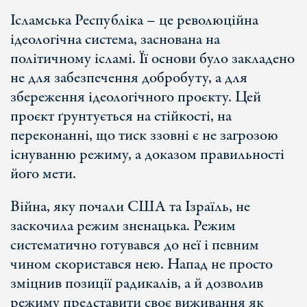
Ісламська Республіка – це революційна
ідеологічна система, заснована на
політичному ісламі. Її основи було закладено
не для забезпечення добробуту, а для
збереження ідеологічного проєкту. Цей
проєкт ґрунтується на стійкості, на
переконанні, що тиск ззовні є не загрозою
існуванню режиму, а доказом правильності
його мети.
Війна, яку почали США та Ізраїль, не
заскочила режим зненацька. Режим
систематично готувався до неї і певним
чином скористався нею. Напад не просто
зміцнив позиції радикалів, а й дозволив
режиму представити своє виживання як