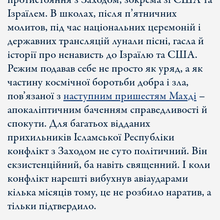
протистояння з Заходом, зокрема зі США та
Ізраїлем. В школах, після п’ятничних
молитов, під час національних церемоній і
державних трансляцій лунали пісні, гасла й
історії про ненависть до Ізраїлю та США.
Режим подавав себе не просто як уряд, а як
частину космічної боротьби добра і зла,
пов’язаної з
наступним пришестям Махді
–
апокаліптичним баченням справедливості й
спокути. Для багатьох відданих
прихильників Ісламської Республіки
конфлікт з Заходом не суто політичний. Він
екзистенційний, ба навіть священний. І коли
конфлікт нарешті вибухнув авіаударами
кілька місяців тому, це не розбило наратив, а
тільки підтвердило.