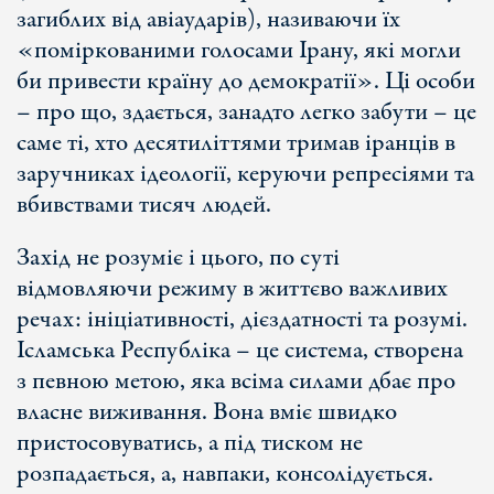
загиблих від авіаударів), називаючи їх
«поміркованими голосами Ірану, які могли
би привести країну до демократії». Ці особи
– про що, здається, занадто легко забути – це
саме ті, хто десятиліттями тримав іранців в
заручниках ідеології, керуючи репресіями та
вбивствами тисяч людей.
Захід не розуміє і цього, по суті
відмовляючи режиму в життєво важливих
речах: ініціативності, дієздатності та розумі.
Ісламська Республіка – це система, створена
з певною метою, яка всіма силами дбає про
власне виживання. Вона вміє швидко
пристосовуватись, а під тиском не
розпадається, а, навпаки, консолідується.