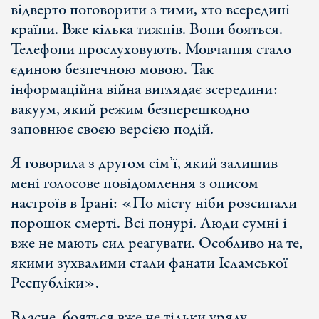
відверто поговорити з тими, хто всередині
країни. Вже кілька тижнів. Вони бояться.
Телефони прослуховують. Мовчання стало
єдиною безпечною мовою. Так
інформаційна війна виглядає зсередини:
вакуум, який режим безперешкодно
заповнює своєю версією подій.
Я говорила з другом сім’ї, який залишив
мені голосове повідомлення з описом
настроїв в Ірані: «По місту ніби розсипали
порошок смерті. Всі понурі. Люди сумні і
вже не мають сил реагувати. Особливо на те,
якими зухвалими стали фанати Ісламської
Республіки».
Власне, бояться вже не тільки уряду.