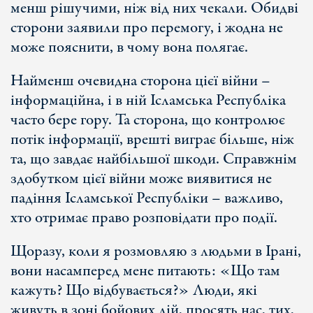
менш рішучими, ніж від них чекали. Обидві
сторони заявили про перемогу, і жодна не
може пояснити, в чому вона полягає.
Найменш очевидна сторона цієї війни –
інформаційна, і в ній Ісламська Республіка
часто бере гору. Та сторона, що контролює
потік інформації, врешті виграє більше, ніж
та, що завдає найбільшої шкоди. Справжнім
здобутком цієї війни може виявитися не
падіння Ісламської Республіки – важливо,
хто отримає право розповідати про події.
Щоразу, коли я розмовляю з людьми в Ірані,
вони насамперед мене питають: «Що там
кажуть? Що відбувається?» Люди, які
живуть в зоні бойових дій, просять нас, тих,