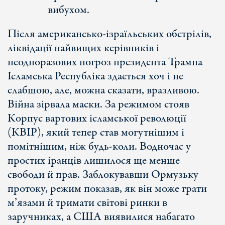
вибухом.
Після американсько-ізраїльських обстрілів,
ліквідації найвищих керівників і
неодноразових погроз президента Трампа
Ісламська Республіка здається хоч і не
слабшою, але, можна сказати, вразливою.
Війна зірвала маски. За режимом стояв
Корпус вартових ісламської революції
(КВІР), який тепер став могутнішим і
помітнішим, ніж будь-коли. Водночас у
простих іранців лишилося ще менше
свободи й прав. Заблокувавши Ормузьку
протоку, режим показав, як він може грати
м’язами й тримати світові ринки в
заручниках, а США виявилися набагато