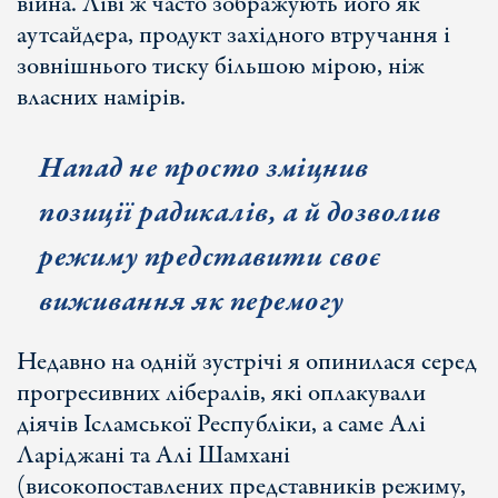
війна. Ліві ж часто зображують його як
аутсайдера, продукт західного втручання і
зовнішнього тиску більшою мірою, ніж
власних намірів.
Напад не просто зміцнив
позиції радикалів, а й дозволив
режиму представити своє
виживання як перемогу
Недавно на одній зустрічі я опинилася серед
прогресивних лібералів, які оплакували
діячів Ісламської Республіки, а саме Алі
Ларіджані та Алі Шамхані
(високопоставлених представників режиму,