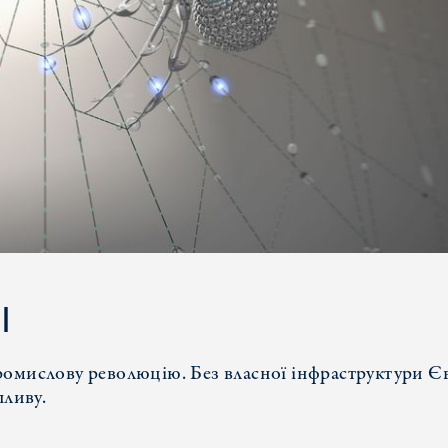
І
ромислову революцію. Без власної інфраструктури Є
пливу.