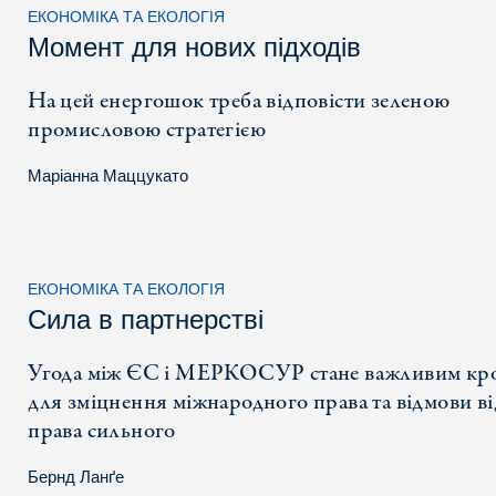
ЕКОНОМІКА ТА ЕКОЛОГІЯ
Момент для нових підходів
На цей енергошок треба відповісти зеленою
промисловою стратегією
Маріанна Маццукато
ЕКОНОМІКА ТА ЕКОЛОГІЯ
Сила в партнерстві
Угода між ЄС і МЕРКОСУР стане важливим кр
для зміцнення міжнародного права та відмови ві
права сильного
Бернд Ланґе