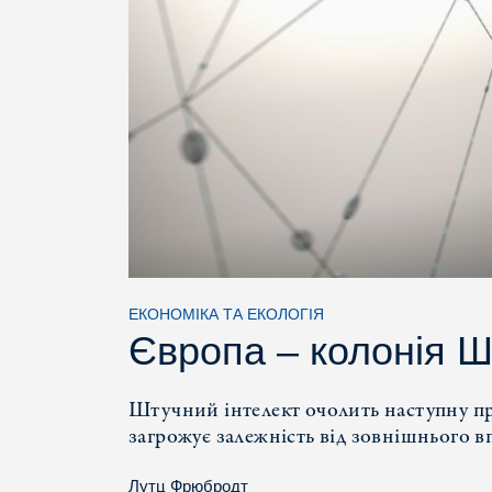
ЕКОНОМІКА ТА ЕКОЛОГІЯ
Європа – колонія Ш
Штучний інтелект очолить наступну п
загрожує залежність від зовнішнього в
Лутц Фрюбродт