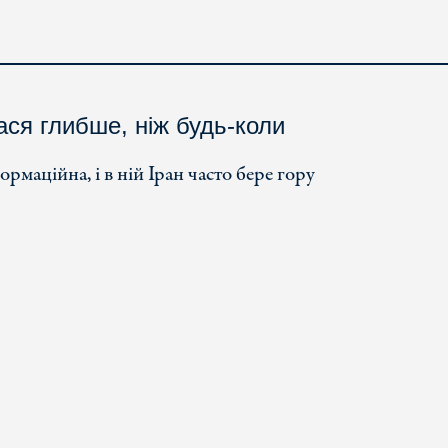
ася глибше, ніж будь-коли
маційна, і в ній Іран часто бере гору