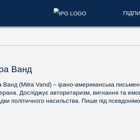
ПІДП
ра Ванд
а Ванд (Mitra Vand) – ірано-американська письме
герана. Досліджує авторитаризм, вигнання та емоц
ідки політичного насильства. Пише під псевдонімо