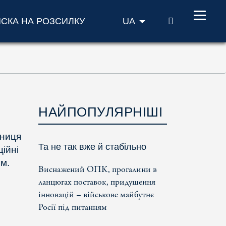
ПОШУК
ИСКА НА РОЗСИЛКУ
UA
НАЙПОПУЛЯРНІШІ
нниця
Та не так вже й стабільно
ійні
м.
Виснажений ОПК, прогалини в
ланцюгах поставок, придушення
інновацій – військове майбутнє
Росії під питанням