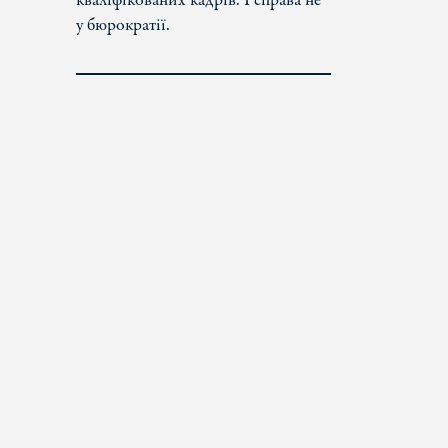
кваліфікованих кадрів. І справа не
у бюрократії.