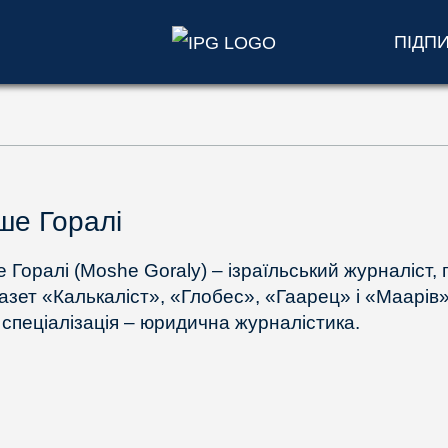
ПІДП
е Горалі
 Горалі (Moshe Goraly) – ізраїльський журналіст,
газет «Калькаліст», «Глобес», «Гаарец» і «Маарів»
 спеціалізація – юридична журналістика.