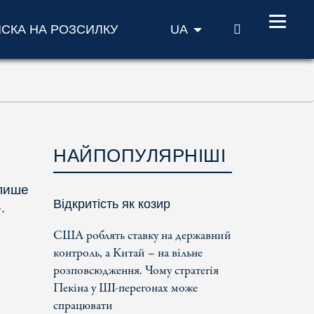
ПОШУК
ИСКА НА РОЗСИЛКУ
UA
НАЙПОПУЛЯРНІШІ
 пише
Відкритість як козир
.
США роблять ставку на державний
контроль, а Китай – на вільне
розповсюдження. Чому стратегія
Пекіна у ШІ-перегонах може
спрацювати