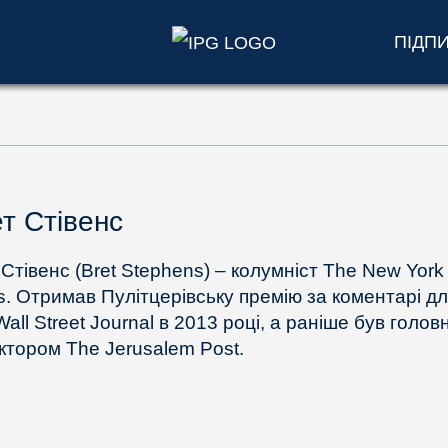
ПІДП
т Стівенс
 Стівенс (Bret Stephens) – колумніст The New York
s. Отримав Пулітцерівську премію за коментарі д
all Street Journal в 2013 році, а раніше був голо
ктором The Jerusalem Post.