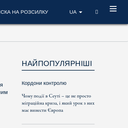
ПОШУК
ИСКА НА РОЗСИЛКУ
UA
НАЙПОПУЛЯРНІШІ
Кордони контролю
ля
вним
Чому події в Сеуті – це не просто
міграційна криза, і який урок з них
має винести Європа