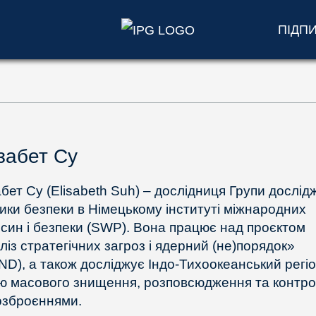
ПІДП
забет Су
абет Су (Elisabeth Suh) – дослідниця Групи дослід
тики безпеки в Німецькому інституті міжнародних
осин і безпеки (SWP). Вона працює над проєктом
ліз стратегічних загроз і ядерний (не)порядок»
ND), а також досліджує Індо-Тихоокеанський регіо
ю масового знищення, розповсюдження та контр
озброєннями.