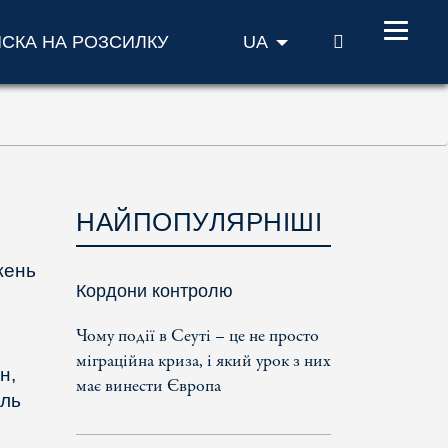
ПОШУК
ИСКА НА РОЗСИЛКУ
UA
НАЙПОПУЛЯРНІШІ
жень
Кордони контролю
Чому події в Сеуті – це не просто
міграційна криза, і який урок з них
н,
має винести Європа
оль