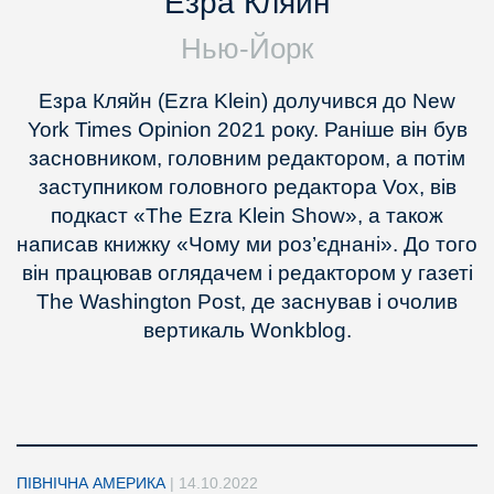
Езра Кляйн
Нью-Йорк
Езра Кляйн (Ezra Klein) долучився до New
York Times Opinion 2021 року. Раніше він був
засновником, головним редактором, а потім
заступником головного редактора Vox, вів
подкаст «The Ezra Klein Show», а також
написав книжку «Чому ми роз’єднані». До того
він працював оглядачем і редактором у газеті
The Washington Post, де заснував і очолив
вертикаль Wonkblog.
ПІВНІЧНА АМЕРИКА
|
14.10.2022