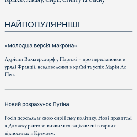
Ізраїлю, Лівану, Сирії, Єгипту та Ємену
НАЙПОПУЛЯРНІШІ
«Молодша версія Макрона»
Адрієнн Вольтерсдорф у Парижі – про перестановки в
уряді Франції, невдоволення в країні та успіх Марін Ле
Пен.
Новий розрахунок Путіна
Росія переглядає свою сирійську політику. Нові правителі
в Дамаску раптово виявилися зацікавлені в гарних
відносинах з Кремлем.