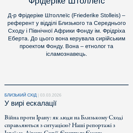
Фрідеріке Штоллеїс
Д-р Фрідеріке Штоллеїс (Friederike Stolleis) –
референт у відділі Близького та Середнього
Сходу і Північної Африки Фонду ім. Фрідріха
Еберта. До цього вона керувала сирійським
проектом Фонду. Вона – етнолог та
ісламознавець.
БЛИЗЬКИЙ СХІД
|
03.03.2026
У вирі ескалації
Війна проти Ірану: як люди на Близькому Сході
справляються з ситуацією? Наші репортажі з