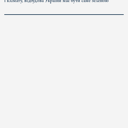
і клімату, відбудова України має бути саме зеленою