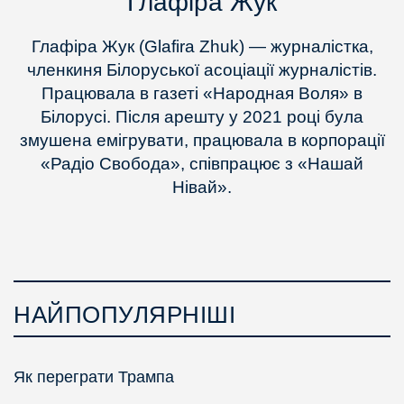
Глафіра Жук
Глафіра Жук (Glafira Zhuk) — журналістка,
членкиня Білоруської асоціації журналістів.
Працювала в газеті «Народная Воля» в
Білорусі. Після арешту у 2021 році була
змушена емігрувати, працювала в корпорації
«Радіо Свобода», співпрацює з «Нашай
Нівай».
НАЙПОПУЛЯРНІШІ
Як переграти Трампа