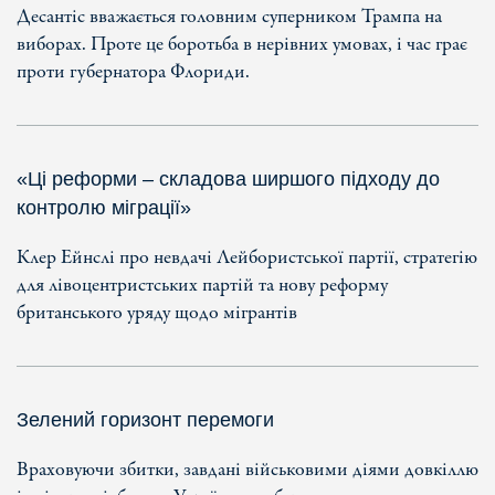
Десантіс вважається головним суперником Трампа на
виборах. Проте це боротьба в нерівних умовах, і час грає
проти губернатора Флориди.
«Ці реформи – складова ширшого підходу до
контролю міграції»
Клер Ейнслі про невдачі Лейбористської партії, стратегію
для лівоцентристських партій та нову реформу
британського уряду щодо мігрантів
Зелений горизонт перемоги
Враховуючи збитки, завдані військовими діями довкіллю