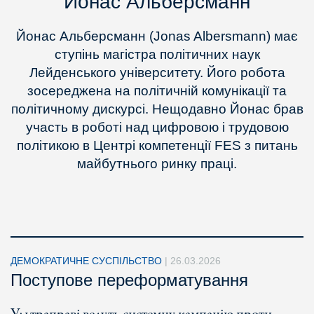
Йонас Альберсманн
Йонас Альберсманн (Jonas Albersmann) має
ступінь магістра політичних наук
Лейденського університету. Його робота
зосереджена на політичній комунікації та
політичному дискурсі. Нещодавно Йонас брав
участь в роботі над цифровою і трудовою
політикою в Центрі компетенції FES з питань
майбутнього ринку праці.
ДЕМОКРАТИЧНЕ СУСПІЛЬСТВО
|
26.03.2026
Поcтупове переформатування