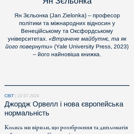
Ян Зєльонка
Ян Зєльонка (Jan Zielonka) – професор
політики та міжнародних відносин у
Венеційському та Оксфордському
університетах.
«Втрачене майбутнє, та як
його повернути»
(Yale University Press, 2023)
– його найновіша книжка.
СВІТ
|
22.07.2024
Джордж Орвелл і нова європейська
нормальність
Колись ми вірили, що роззброєння та дипломатія