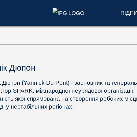
ПІДП
ік Дюпон
к Дюпон (Yannick Du Pont) - засновник та генерал
ктор SPARK, міжнародної неурядової організації,
ьність якої спрямована на створення робочих місц
ді у нестабільних регіонах.