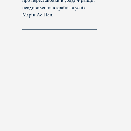
про перестановки в уряді Франції,
невдоволення в країні та успіх
Марін Ле Пен.