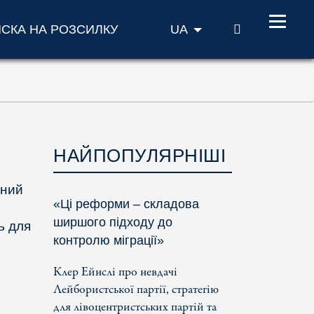
ПОШУК
ИСКА НА РОЗСИЛКУ
UA
НАЙПОПУЛЯРНІШІ
ьний
«Ці реформи – складова
ширшого підходу до
ь для
контролю міграції»
Клер Ейнслі про невдачі
Лейбористської партії, стратегію
для лівоцентристських партій та