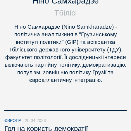
Ніно Самхарадзе
Тбілісі
Ніно Самхарадзе (Nino Samkharadze) -
політична аналітикиня в "Грузинському
інституті політики" (GIP) та аспірантка
Тбіліського державного університету (ТДУ),
факультет політології. Її дослідницькі інтереси
включають партійну політику, демократизацію,
популізм, зовнішню політику Грузії та
євроатлантичну інтеграцію.
ЄВРОПА
|
20.04.2023
Гол на користь демократії