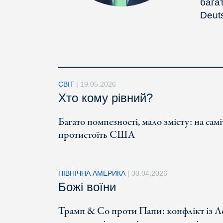
бага
Deuts
СВІТ
|
19.05.2026
Хто кому рівний?
Багато помпезності, мало змісту: на сам
протистоїть США
ПІВНІЧНА АМЕРИКА
|
30.04.2026
Божі воїни
Трамп & Co проти Папи: конфлікт із Л