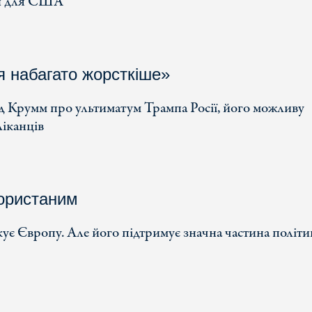
ми для США
я набагато жорсткіше»
 Крумм про ультиматум Трампа Росії, його можливу
ліканців
користаним
 Європу. Але його підтримує значна частина політик