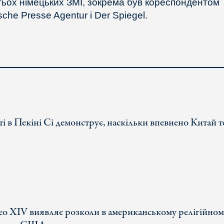
тьох німецьких ЗМІ, зокрема був кореспондентом
che Presse Agentur і Der Spiegel.
іті в Пекіні Сі демонструє, наскільки впевнено Китай 
ео XIV виявляє розколи в американському релігійном