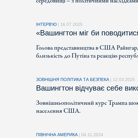
середовищі – з політичними наслідка
ІНТЕРВ'Ю
|
16.07.2025
«Вашингтон міг би поводитис
Голова представництва в США Райнгард
близькість до Путіна та реакцію респуб
ЗОВНІШНЯ ПОЛІТИКА ТА БЕЗПЕКА
|
12.03.2025
Вашингтон відчуває себе ви
Зовнішньополітичний курс Трампа шокує
населення США.
ПІВНІЧНА АМЕРИКА
|
04.11.2024