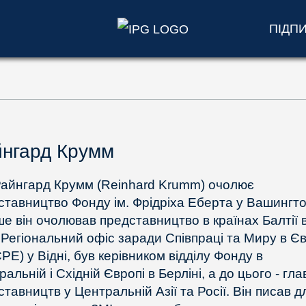
ПІДП
нгард Крумм
Райнгард Крумм (Reinhard Krumm) очолює
ставництво Фонду ім. Фрідріха Еберта у Вашингто
ше він очолював представництво в країнах Балтії 
, Регіональний офіс заради Співпраці та Миру в Єв
E) у Відні, був керівником відділу Фонду в
альній і Східній Європі в Берліні, а до цього - гл
тавництв у Центральній Азії та Росії. Він писав д