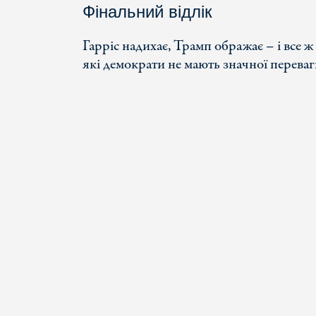
Фінальний відлік
Гарріс надихає, Трамп ображає – і все
які демократи не мають значної переваг
КОНТАКТИ
ІМПРЕСУМ