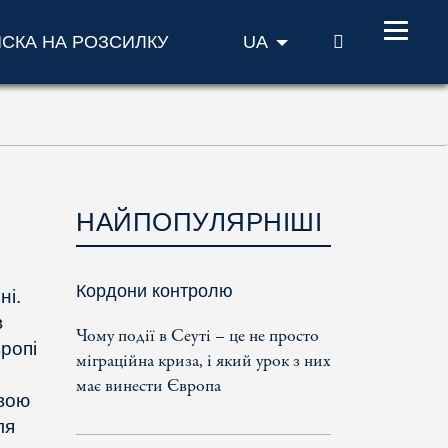
ПОШУК
ИСКА НА РОЗСИЛКУ
UA
НАЙПОПУЛЯРНІШІ
Кордони контролю
ні.
в
Чому події в Сеуті – це не просто
ропі
міграційна криза, і який урок з них
має винести Європа
авою
ля