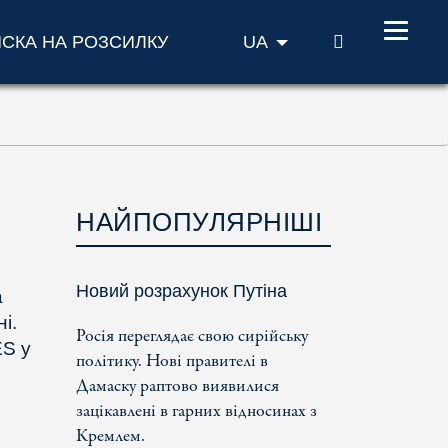
ПОШУК
ИСКА НА РОЗСИЛКУ
UA
НАЙПОПУЛЯРНІШІ
Новий розрахунок Путіна
а
і.
Росія переглядає свою сирійську
ES у
політику. Нові правителі в
Дамаску раптово виявилися
зацікавлені в гарних відносинах з
Кремлем.