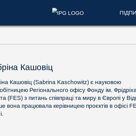
ПІДП
ріна Кашовіц
іна Кашовіц (Sabrina Kaschowitz) є науковою
робітницею Регіонального офісу Фонду ім. Фрідріх
а (FES) з питань співпраці та миру в Європі у Відн
ше вона працювала керівницею проєктів в офісі F
і.