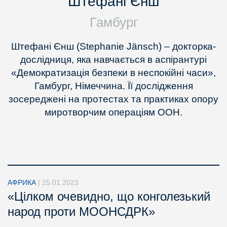
Штефані Єнш
Гамбург
Штефані Єнш (Stephanie Jänsch) – докторка-
дослідниця, яка навчається в аспірантурі
«Демократизація безпеки в неспокійні часи»,
Гамбург, Німеччина. Її дослідження
зосереджені на протестах та практиках опору
миротворчим операціям ООН.
АФРИКА
|
25.01.2023
«Цілком очевидно, що конголезький
народ проти МООНСДРК»