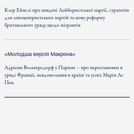
Клер Ейнслі про невдачі Лейбористської партії, стратегію
для лівоцентристських партій та нову реформу
британського уряду щодо мігрантів
«Молодша версія Макрона»
Адрієнн Вольтерсдорф у Парижі – про перестановки в
уряді Франції, невдоволення в країні та успіх Марін Ле
Пен.