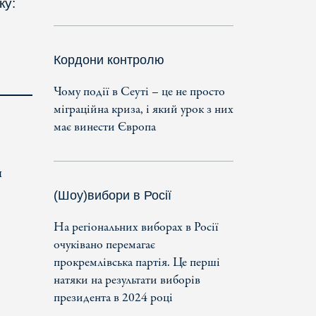
ку:
Кордони контролю
Чому події в Сеуті – це не просто
міграційна криза, і який урок з них
має винести Європа
и
(Шоу)вибори в Росії
На регіональних виборах в Росії
очуківано перемагає
прокремлівська партія. Це перші
натяки на результати виборів
президента в 2024 році