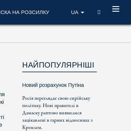
ПОШУК
ИСКА НА РОЗСИЛКУ
UA
НАЙПОПУЛЯРНІШІ
Новий розрахунок Путіна
ля
Росія переглядає свою сирійську
кі
політику. Нові правителі в
Дамаску раптово виявилися
ті
зацікавлені в гарних відносинах з
е
Кремлем.