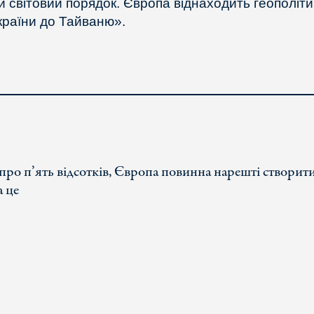
й світовий порядок. Європа віднаходить геополіти
України до Тайваню».
 про п’ять відсотків, Європа повинна нарешті створит
а це