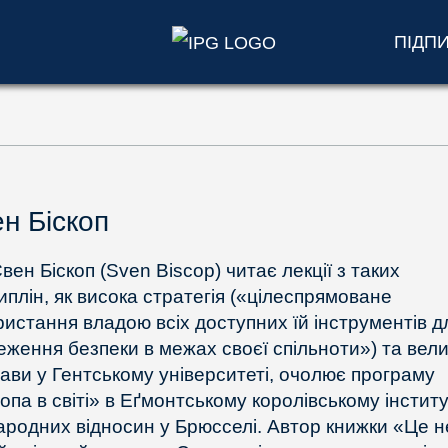
ПІДП
н Біскоп
вен Біскоп (Sven Biscop) читає лекції з таких
иплін, як висока стратегія («цілеспрямоване
ристання владою всіх доступних їй інструментів д
еження безпеки в межах своєї спільноти») та вели
ави у Гентському університеті, очолює програму
опа в світі» в Еґмонтському королівському інститу
ародних відносин у Брюсселі. Автор книжки «Це н