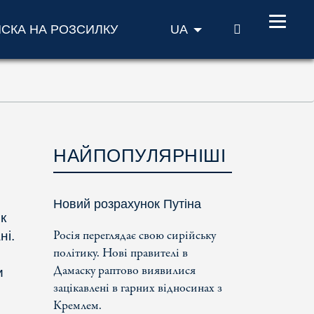
ПОШУК
ИСКА НА РОЗСИЛКУ
UA
НАЙПОПУЛЯРНІШІ
Новий розрахунок Путіна
ик
Росія переглядає свою сирійську
ні.
політику. Нові правителі в
Дамаску раптово виявилися
и
зацікавлені в гарних відносинах з
Кремлем.