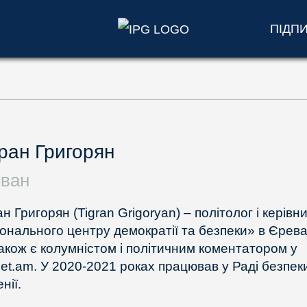
ПІДП
ран Григорян
ван
н Григорян (Tigran Grigoryan) – політолог і керівн
іонального центру демократії та безпеки» в Єрева
також є колумністом і політичним коментатором у
lnet.am. У 2020-2021 роках працював у Раді безпек
нії.