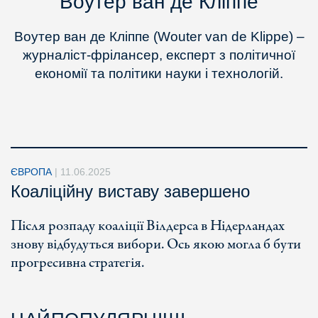
Воутер ван де Кліппе
Воутер ван де Кліппе (Wouter van de Klippe) –
журналіст-фрілансер, експерт з політичної
економії та політики науки і технологій.
ЄВРОПА
|
11.06.2025
Коаліційну виставу завершено
Після розпаду коаліції Вілдерса в Нідерландах
знову відбудуться вибори. Ось якою могла б бути
прогресивна стратегія.