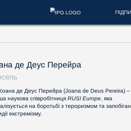
ПІДП
ана де Деус Перейра
сель
Жоана де Деус Перейра (Joana de Deus Pereira) –
ша наукова співробітниця
RUSI Europe
, яка
іалізується на боротьбі з тероризмом та запобіган
дії екстремізму.