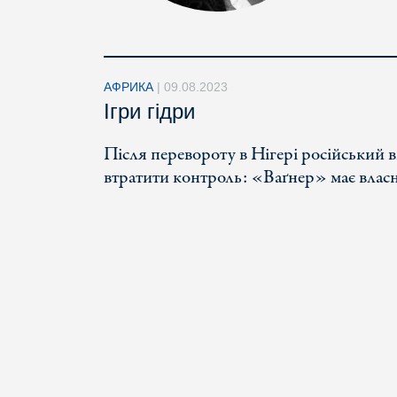
АФРИКА
|
09.08.2023
Ігри гідри
Після перевороту в Нігері російський 
втратити контроль: «Ваґнер» має власні