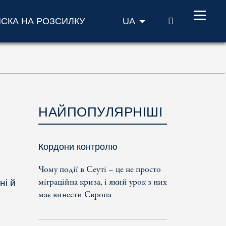
ПОШУК
ИСКА НА РОЗСИЛКУ
UA
НАЙПОПУЛЯРНІШІ
Кордони контролю
Чому події в Сеуті – це не просто
міграційна криза, і який урок з них
ні й
має винести Європа