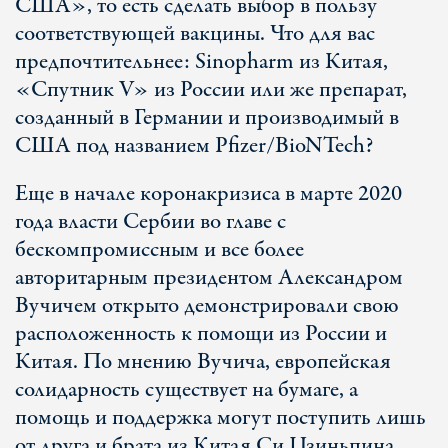
США», то есть сделать выбор в пользу
соответствующей вакцины. Что для вас
предпочтительнее: Sinopharm из Китая,
«Спутник V» из России или же препарат,
созданный в Германии и производимый в
США под названием Pfizer/BioNTech?
Еще в начале коронакризиса в марте 2020
года власти Сербии во главе с
бескомпромиссным и все более
авторитарным президентом Александром
Вучичем открыто демонстрировали свою
расположенность к помощи из России и
Китая. По мнению Вучича, европейская
солидарность существует на бумаге, а
помощь и поддержка могут поступить лишь
от друга и брата из Китая Си Цзиньпина.