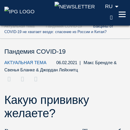
RU
ПОИС
Перейти к содержанию (ключ доступа '1'
Актуальная тема
Пандемия COVID-19
Вакцины от
Перейти к поиску (ключ доступа '2')
COVID-19 не хватает везде: спасение из России и Китая?
Перейти к навигации (ключ доступа '3')
Пандемия COVID-19
АКТУАЛЬНАЯ ТЕМА
06.02.2021
|
Макс Брендле
&
Свенья Бланке
&
Джордан Лейхнитц
Какую прививку
желаете?