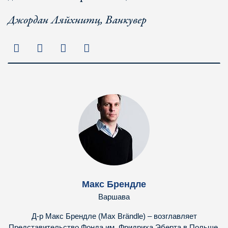
Джордан Ляйхнитц, Ванкувер
Макс Брендле
Варшава
Д-р Макс Брендле (Max Brändle) – возглавляет
Представительство Фонда им. Фридриха Эберта в Польше,