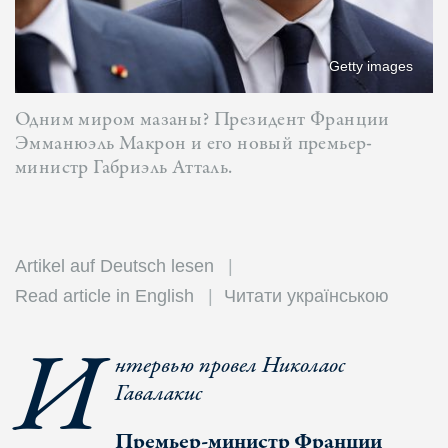
Getty images
Одним миром мазаны? Президент Франции
Эмманюэль Макрон и его новый премьер-
министр Габриэль Атталь.
Artikel auf Deutsch lesen
Read article in English
Читати українською
И
нтервью провел Николаос
Гавалакис
Премьер-министр Франции