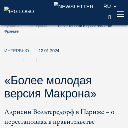
RU
ПОИС
Перейти к содержанию (ключ доступа '1'
Рубрики
Интервью
Перестановки в правительстве
Перейти к поиску (ключ доступа '2')
Франции
Перейти к навигации (ключ доступа '3')
ИНТЕРВЬЮ
12.01.2024
«Более молодая
версия Макрона»
Адриенн Вольтерсдорф в Париже – о
перестановках в правительстве