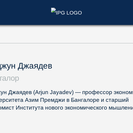
)
джун Джаядев
галор
ун Джаядев (Arjun Jayadev) — профессор эконом
ерситета Азим Премджи в Бангалоре и старший
омист Института нового экономического мышлени