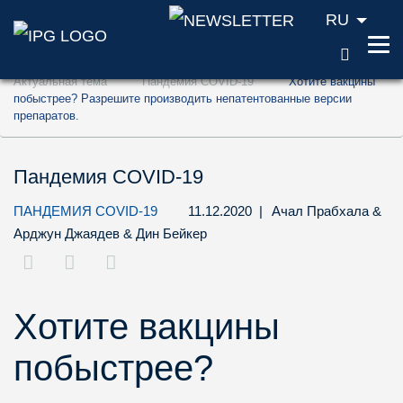
RU
ПОИС
Перейти к содержанию (ключ доступа '1'
Актуальная тема
Пандемия COVID-19
Хотите вакцины
Перейти к поиску (ключ доступа '2')
побыстрее? Разрешите производить непатентованные версии
препаратов.
Перейти к навигации (ключ доступа '3')
Пандемия COVID-19
ПАНДЕМИЯ COVID-19
11.12.2020
|
Ачал Прабхала
&
Арджун Джаядев
&
Дин Бейкер
Хотите вакцины
побыстрее?