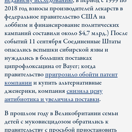
недавнему исследованию
, в период с 1999 по
2018 год взносы производителей лекарств в
федеральное правительство США на
лоббизм и финансирование политических
кампаний составили около $4,7 млрд.) После
событий 11 сентября Соединенные Штаты
опасались вспышки сибирской язвы и
нуждались в больших поставках
ципрофлоксацина от Bayer; когда
правительство
пригрозило обойти патент
компании
и купить альтернативные
дженерики, компания
снизила цену
антибиотика и увеличила поставки
.
В прошлом году в Великобритании семьи
детей с муковисцидозом обратились к
правительству с просьбой приостановить