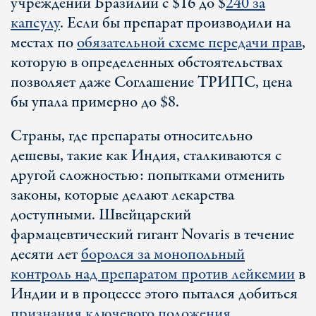
учреждений Бразилии с $16 до $
240 за
капсулу
. Если бы препарат производили на
местах по
обязательной схеме передачи прав
,
которую в определенных обстоятельствах
позволяет даже Соглашение ТРИПС, цена
бы упала примерно до $8.
Страны, где препараты относительно
дешевы, такие как Индия, сталкиваются с
другой сложностью: попытками отменить
законы, которые делают лекарства
доступными. Швейцарский
фармацевтический гигант Novaris в течение
десяти лет
боролся за монопольный
контроль над препаратом против лейкемии
в
Индии и в процессе этого пытался добиться
признания ключевого положения