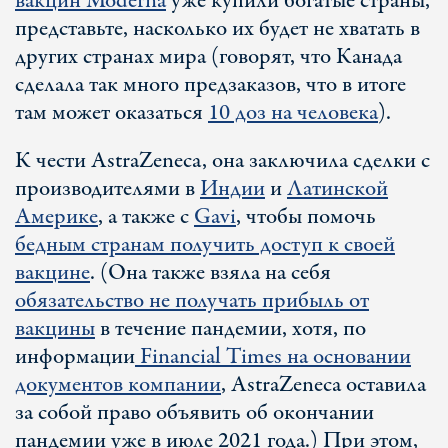
вакцин Moderna
уже купили богатые страны,
представьте, насколько их будет не хватать в
других странах мира (говорят, что Канада
сделала так много предзаказов, что в итоге
там может оказаться
10 доз на человека
).
К чести AstraZeneca, она заключила сделки с
производителями в
Индии
и
Латинской
Америке
, а также с
Gavi
, чтобы помочь
бедным странам получить доступ к своей
вакцине
. (Она также взяла на себя
обязательство не получать прибыль от
вакцины
в течение пандемии, хотя, по
информации
Financial Times на основании
документов компании
, AstraZeneca оставила
за собой право объявить об окончании
пандемии уже в июле 2021 года.) При этом,