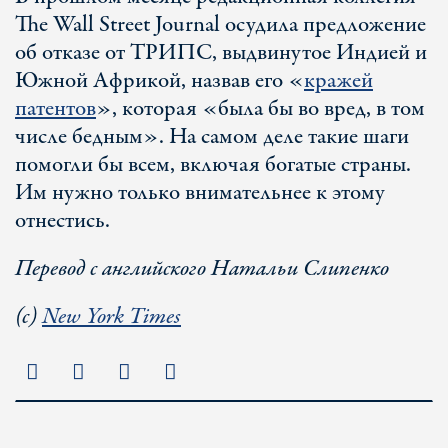
The Wall Street Journal осудила предложение
об отказе от ТРИПС, выдвинутое Индией и
Южной Африкой, назвав его «
кражей
патентов
», которая «была бы во вред, в том
числе бедным». На самом деле такие шаги
помогли бы всем, включая богатые страны.
Им нужно только внимательнее к этому
отнестись.
Перевод с английского Натальи Слипенко
(c)
New York Times