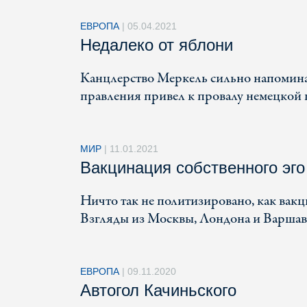
ЕВРОПА
|
05.04.2021
Недалеко от яблони
Канцлерство Меркель сильно напоминае
правления привел к провалу немецкой 
МИР
|
11.01.2021
Вакцинация собственного эго
Ничто так не политизировано, как вакц
Взгляды из Москвы, Лондона и Варшав
ЕВРОПА
|
09.11.2020
Автогол Качиньского