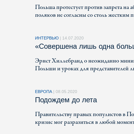
Польша протестует против запрета на а
поляков не согласны со столь жестким 
ИНТЕРВЬЮ
|
14.07.2020
«Совершена лишь одна боль
Эрнст Хиллебранд о неожиданно миним
Польши и уроках для представителей л
ЕВРОПА
|
08.05.2020
Подождем до лета
Правительству правых популистов в П
кризис мог разразиться в любой момен