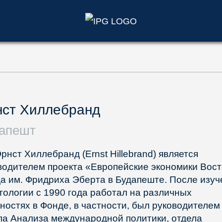
)
нст Хиллебранд
апешт
Эрнст Хиллебранд (Ernst Hillebrand) является
водителем проекта «Европейские экономики Вост
а им. Фридриха Эберта в Будапеште. После изуч
тологии с 1990 года работал на различных
ностях в Фонде, в частности, был руководителем
ла Анализа международной политики, отдела