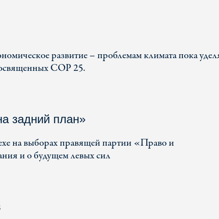
номическое развитие – проблемам климата пока удел
посвященных COP 25.
на задний план»
ехе на выборах правящей партии «Право и
ания и о будущем левых сил
в