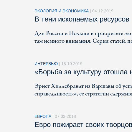
ЭКОЛОГИЯ И ЭКОНОМИКА
|
04.12.2019
В тени ископаемых ресурсов
Для России и Польши в приоритете эко
там немного внимания. Серия статей, 
ИНТЕРВЬЮ
|
15.10.2019
«Борьба за культуру отошла 
Эрнст Хиллебрандт из Варшавы об усп
справедливость», ее стратегии сдержив
ЕВРОПА
|
07.03.2018
Евро пожирает своих творцо