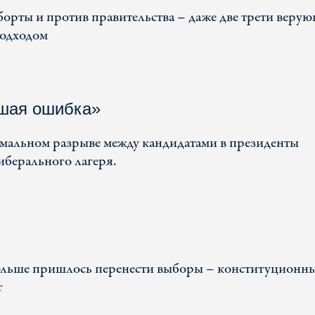
борты и против правительства – даже две трети веру
подходом
шая ошибка»
альном разрыве между кандидатами в президенты
иберального лагеря.
ольше пришлось перенести выборы – конституционн
т