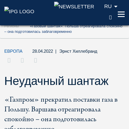
RU
ПОИС
Перейти к содержанию (ключ доступа '1'
Регионы
«Газовый шантаж»: Польша отреагировала спокойно
Перейти к поиску (ключ доступа '2')
– она подготовилась заблаговременно
Перейти к навигации (ключ доступа '3')
ЕВРОПА
28.04.2022
|
Эрнст Хиллебранд
Неудачный шантаж
«Газпром» прекратил поставки газа в
Польшу. Варшава отреагировала
спокойно – она подготовилась